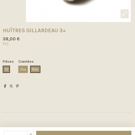
HUÎTRES GILLARDEAU 3+
38,00 €
TTC
Pièces
Crantées
12
Oui
Non
Détails du produit