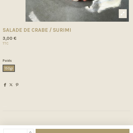
SALADE DE CRABE / SURIMI
3,00 €
TTC
Poids
150gr
Détails du produit